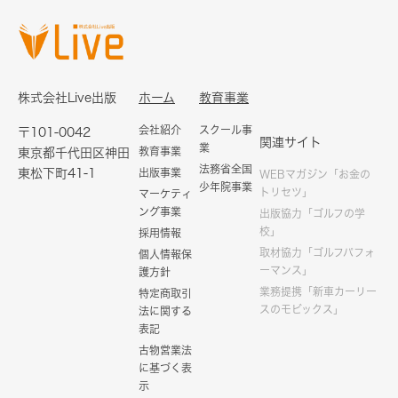
株式会社Live出版
ホーム
教育事業
会社紹介
スクール事
〒101-0042
関連サイト
業
教育事業
東京都千代田区神田
法務省全国
東松下町41-1
出版事業
WEBマガジン「お金の
少年院事業
トリセツ」
マーケティ
ング事業
出版協力「ゴルフの学
校」
採用情報
取材協力「ゴルフパフォ
個人情報保
ーマンス」
護方針
業務提携「新車カーリー
特定商取引
スのモビックス」
法に関する
表記
古物営業法
に基づく表
示