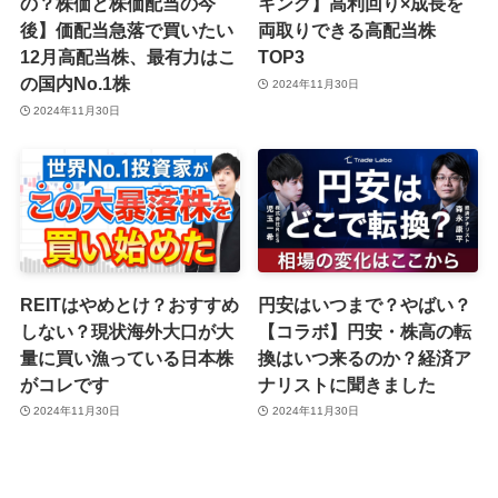
の？株価と株価配当の今
キング】高利回り×成長を
後】価配当急落で買いたい
両取りできる高配当株
12月高配当株、最有力はこ
TOP3
の国内No.1株
2024年11月30日
2024年11月30日
REITはやめとけ？おすすめ
円安はいつまで？やばい？
しない？現状海外大口が大
【コラボ】円安・株高の転
量に買い漁っている日本株
換はいつ来るのか？経済ア
がコレです
ナリストに聞きました
2024年11月30日
2024年11月30日