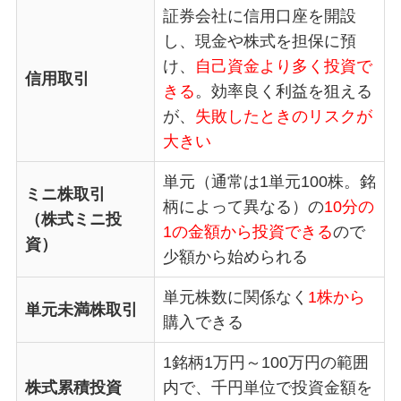
証券会社に信用口座を開設
し、現金や株式を担保に預
け、
自己資金より多く投資で
信用取引
きる
。効率良く利益を狙える
が、
失敗したときのリスクが
大きい
単元（通常は1単元100株。銘
ミニ株取引
柄によって異なる）の
10分の
（株式ミニ投
1の金額から投資できる
ので
資）
少額から始められる
単元株数に関係なく
1株から
単元未満株取引
購入できる
1銘柄1万円～100万円の範囲
株式累積投資
内で、千円単位で投資金額を