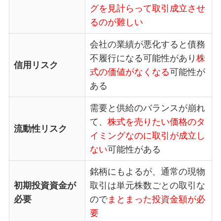
グを見計らって取引成立させ
るのが難しい
会社の業績が悪化すると債務
不履行になる可能性があり
株
信用リスク
式の価値がなくなる
可能性が
ある
需要と供給のバランスが崩れ
て、
株式を売りたい価格のタ
流動性リスク
イミングなのに取引が成立し
ない
可能性がある
銘柄にもよるが、通常の現物
初期投資資金が
取引は単元株数ごとの取引な
必要
ので
まとまった投資金額が必
要