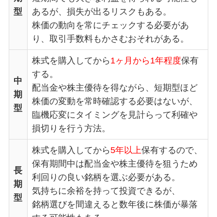
型
あるが、損失が出るリスクもある。
株価の動向を常にチェックする必要があ
り、取引手数料もかさむおそれがある。
株式を購入してから
1ヶ月から1年程度
保有
する。
中
配当金や株主優待を得ながら、短期型ほど
期
株価の変動を常時確認する必要はないが、
型
臨機応変にタイミングを見計らって利確や
損切りを行う方法。
株式を購入してから
5年以上
保有するので、
保有期間中は配当金や株主優待を狙うため
長
利回りの良い銘柄を選ぶ必要がある。
期
気持ちに余裕を持って投資できるが、
型
銘柄選びを間違えると数年後に株価が暴落