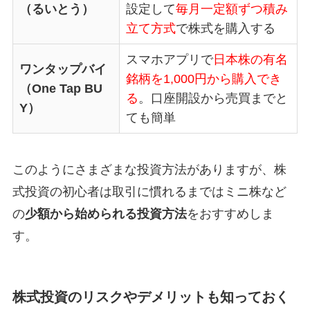
（るいとう）
設定して
毎月一定額ずつ積み
立て方式
で株式を購入する
スマホアプリで
日本株の有名
ワンタップバイ
銘柄を1,000円から購入でき
（One Tap BU
る
。口座開設から売買までと
Y）
ても簡単
このようにさまざまな投資方法がありますが、株
式投資の初心者は取引に慣れるまではミニ株など
の
少額から始められる投資方法
をおすすめしま
す。
株式投資のリスクやデメリットも知っておく