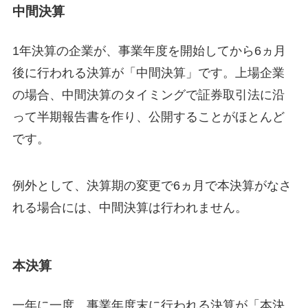
中間決算
1年決算の企業が、事業年度を開始してから6ヵ月
後に行われる決算が「中間決算」です。上場企業
の場合、中間決算のタイミングで証券取引法に沿
って半期報告書を作り、公開することがほとんど
です。
例外として、決算期の変更で6ヵ月で本決算がなさ
れる場合には、中間決算は行われません。
本決算
一年に一度、事業年度末に行われる決算が「本決