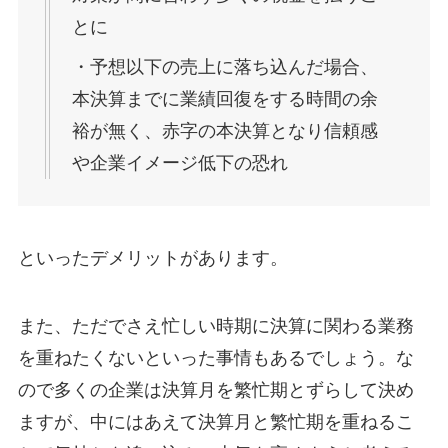
とに
・予想以下の売上に落ち込んだ場合、
本決算までに業績回復をする時間の余
裕が無く、赤字の本決算となり信頼感
や企業イメージ低下の恐れ
といったデメリットがあります。
また、ただでさえ忙しい時期に決算に関わる業務
を重ねたくないといった事情もあるでしょう。な
ので多くの企業は決算月を繁忙期とずらして決め
ますが、中にはあえて決算月と繁忙期を重ねるこ