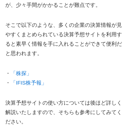
が、少々手間がかかることが難点です。
そこで以下のような、多くの企業の決算情報が見
やすくまとめられている決算予想サイトを利用す
ると素早く情報を手に入れることができて便利だ
と思われます。
・
「株探」
・
「IFIS株予報」
決算予想サイトの使い方については後ほど詳しく
解説いたしますので、そちらも参考にしてみてく
ださい。