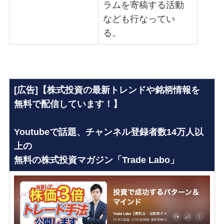
ラムを寄稿する活動
なども行なってい
る。
[広告]【株式投資の最新トレンドや銘柄情報を
無料で配信しています！】
Youtubeで話題、チャンネル登録者数14万人以
上の
無料の株式投資マガジン「Trade Labo」