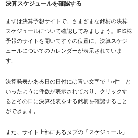
決算スケジュールを確認する
まずは決算予想サイトで、さまざまな銘柄の決算
スケジュールについて確認してみましょう。IFIS株
予報のサイトを開いてすぐの位置に、決算スケジ
ュールについてのカレンダーが表示されていま
す。
決算発表がある日の日付には青い文字で「○件」と
いったように件数が表示されており、クリックす
るとその日に決算発表をする銘柄を確認すること
ができます。
また、サイト上部にあるタブの「スケジュール」