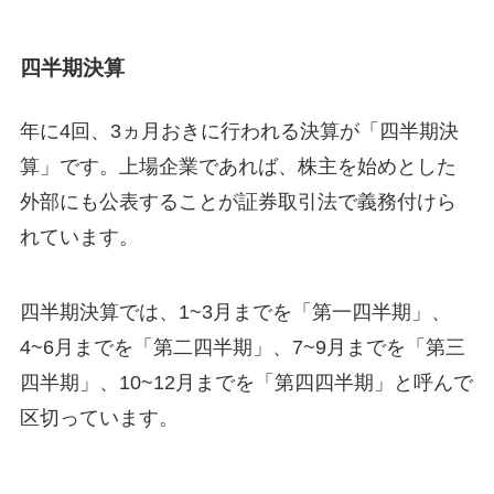
四半期決算
年に4回、3ヵ月おきに行われる決算が「四半期決
算」です。上場企業であれば、株主を始めとした
外部にも公表することが証券取引法で義務付けら
れています。
四半期決算では、1~3月までを「第一四半期」、
4~6月までを「第二四半期」、7~9月までを「第三
四半期」、10~12月までを「第四四半期」と呼んで
区切っています。