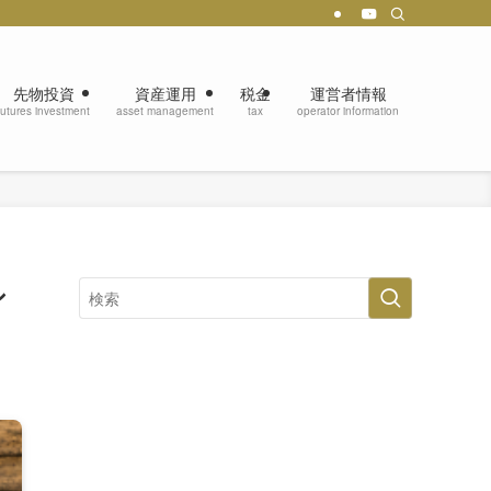
先物投資
資産運用
税金
運営者情報
futures investment
asset management
tax
operator information
シ