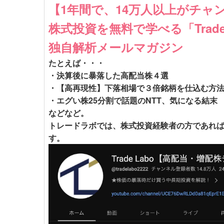
【1年間で、14万人以上がチャ
株式投資を無料で学べる「Trade
独自解析メールマガジン
たとえば・・・
・決算後に暴落した高配当株４選
・【高再現性】下落相場で３倍銘柄を仕込む方
・エグい株25分割で話題のNTT、気になる結末
などなど。
トレードラボでは、株式投資経験者の方であれ
す。