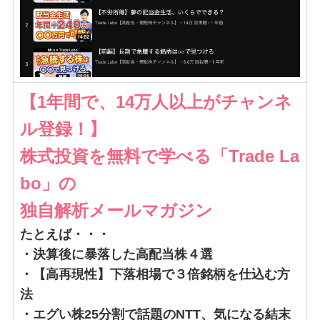
【1年間で、14万人以上がチャンネ
ル登録！】
株式投資を無料で学べる「Trade La
bo」の
独自解析メールマガジン
たとえば・・・
・決算後に暴落した高配当株４選
・【高再現性】下落相場で３倍銘柄を仕込む方
法
・エグい株25分割で話題のNTT、気になる結末